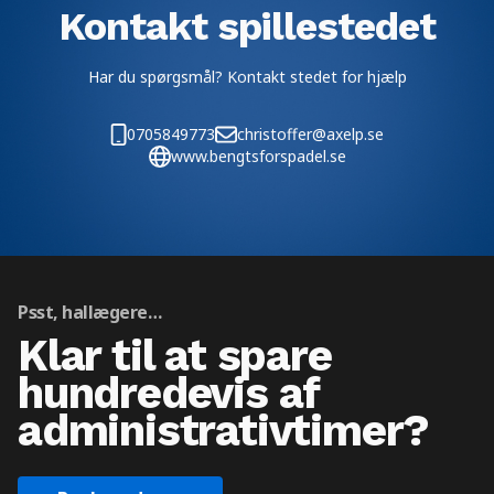
Kontakt spillestedet
Har du spørgsmål? Kontakt stedet for hjælp
0705849773
christoffer@axelp.se
www.bengtsforspadel.se
Psst, hallægere…
Klar til at spare
hundredevis af
administrativtimer?