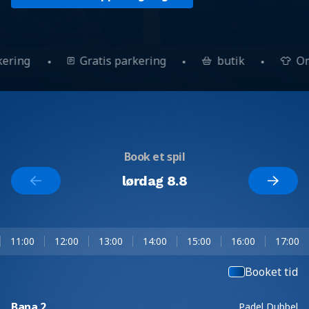
kering
Gratis parkering
butik
O
Book et spil
lørdag 8.8
11:00
12:00
13:00
14:00
15:00
16:00
17:00
Booket tid
Bana 2
Padel Dubbel