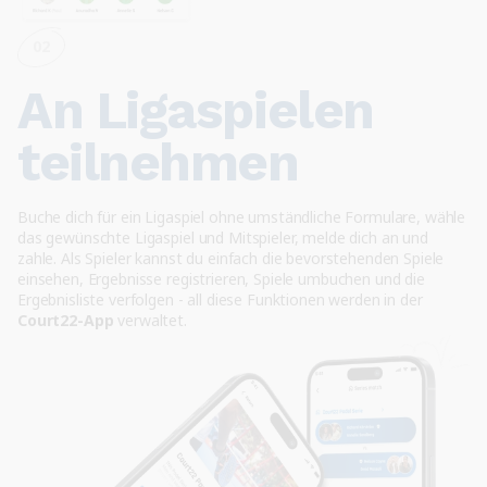
02
An Ligaspielen
teilnehmen
Buche dich für ein Ligaspiel ohne umständliche Formulare, wähle
das gewünschte Ligaspiel und Mitspieler, melde dich an und
zahle. Als Spieler kannst du einfach die bevorstehenden Spiele
einsehen, Ergebnisse registrieren, Spiele umbuchen und die
Ergebnisliste verfolgen - all diese Funktionen werden in der
Court22-App
verwaltet.