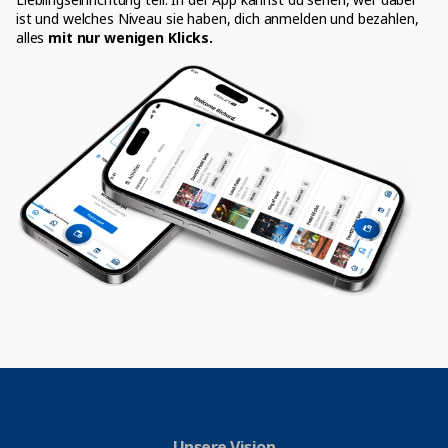
ist und welches Niveau sie haben, dich anmelden und bezahlen,
alles
mit nur wenigen Klicks.
Unsere Vision