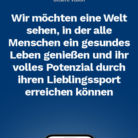
Wir möchten eine Welt
sehen, in der alle
Menschen ein gesundes
Leben genießen und ihr
volles Potenzial durch
ihren Lieblingssport
erreichen können