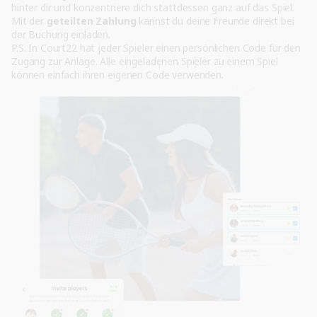
hinter dir und konzentriere dich stattdessen ganz auf das Spiel.
Mit der
geteilten Zahlung
kannst du deine Freunde direkt bei
der Buchung einladen.
P.S. In Court22 hat jeder Spieler einen persönlichen Code für den
Zugang zur Anlage. Alle eingeladenen Spieler zu einem Spiel
können einfach ihren eigenen Code verwenden.