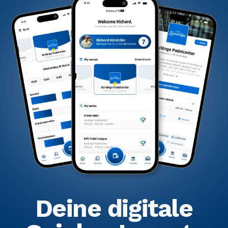
Deine digitale