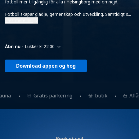
fotboll mer tillgänglig för alla i Helsingborg med omnejd.
Fotboll skapar glädje, gemenskap och utveckling. Samtidigt s
...
Læs mere her
Åbn nu -
Lukker kl 22.00
Download appen og bog
Sauna
Gratis parkering
butik
Afl
Book et spil