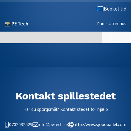
Booket tid
📸 PE Tech
Padel Utomhus
Kontakt spillestedet
Har du spørgsmål? Kontakt stedet for hjælp
0702032529
info@petech.se
http://www.sjobopadel.com