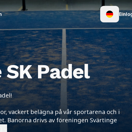
n
Einlo
e SK Padel
adel!
r, vackert belägna på vår sportarena och i
et. Banorna drivs av föreningen Svärtinge
n