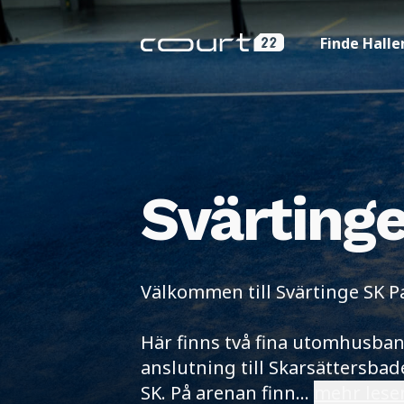
Finde Halle
Svärting
Välkommen till Svärtinge SK P
Här finns två fina utomhusbano
anslutning till Skarsättersbad
SK. På arenan finn
...
mehr lese