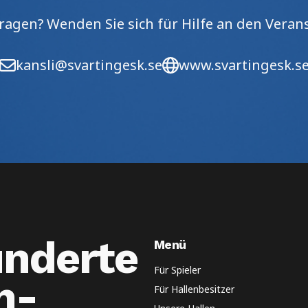
ragen? Wenden Sie sich für Hilfe an den Veran
kansli@svartingesk.se
www.svartingesk.s
underte
Menü
Für Spieler
n-
Für Hallenbesitzer