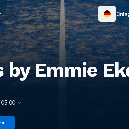
n
Einlo
s by Emmie Ek
 05:00
en