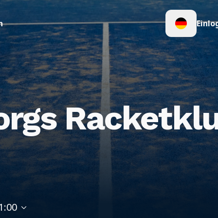
n
Einlo
orgs Racketkl
1:00