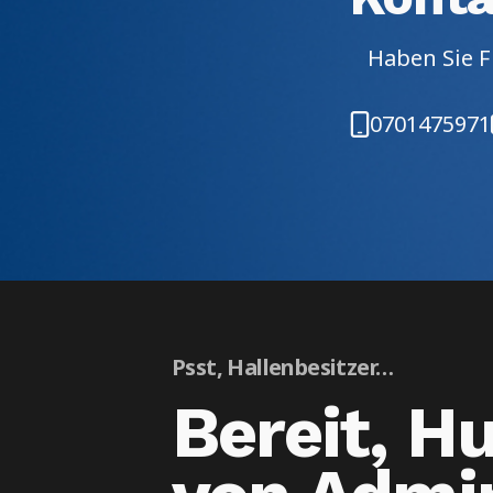
Haben Sie F
0701475971
Psst, Hallenbesitzer…
Bereit, H