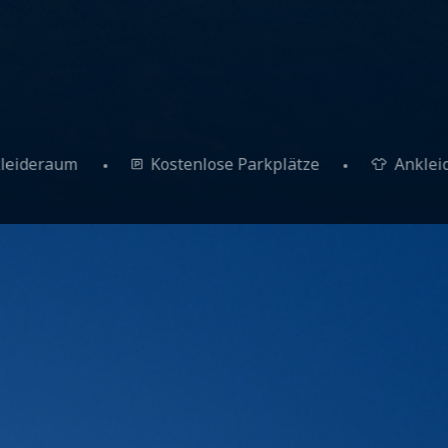
Ankleideraum
Kostenlose Parkplätze
A