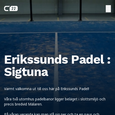
Erikssunds Padel :
Sigtuna
Varmt välkomna ut till oss här på Erikssunds Padel!
Våra två utomhus padelbanor ligger beläget i slottsmiljö och
precis bredvid Mälaren.
På våran veranda kan man slå sig ner och ta en paus och