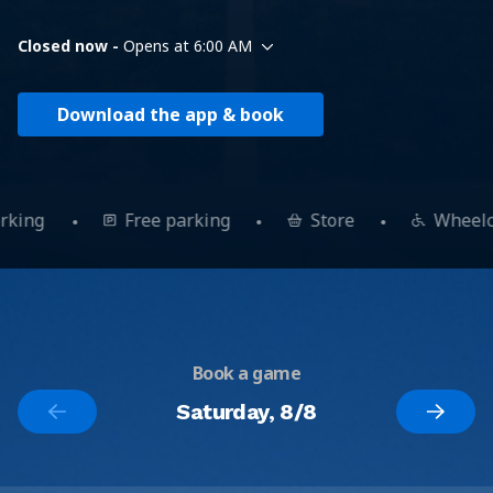
Closed now -
Opens at 6:00 AM
Download the app & book
arking
Free parking
Store
Wheel
Book a game
Saturday, 8/8