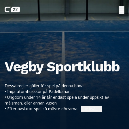
Vegby Sportklubb
Dessa regler gäller för spel på denna bana:
• Inga utomhusskor på Padelbanan
• Ungdom under 14 år får endast spela under uppsikt av
målsman, eller annan vuxen.
• Efter avslutat spel så måste dörrarna
...
Lue lisää