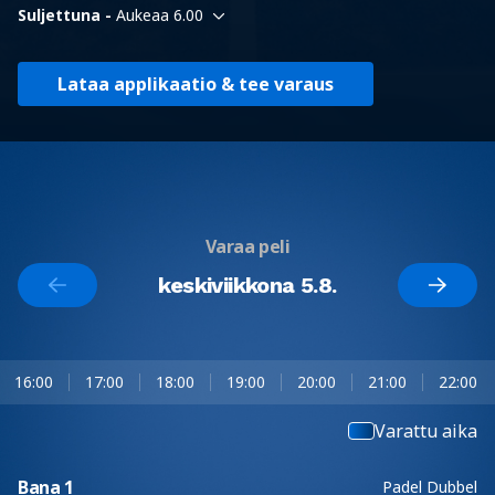
Suljettuna -
Aukeaa 6.00
Lataa applikaatio & tee varaus
Varaa peli
keskiviikkona 5.8.
16:00
17:00
18:00
19:00
20:00
21:00
22:00
Varattu aika
Bana 1
Padel Dubbel