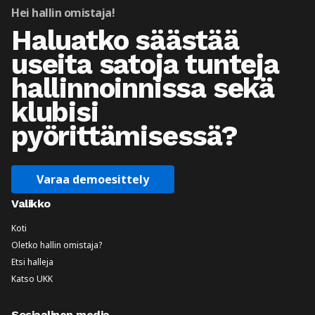
Hei hallin omistaja!
Haluatko säästää
useita satoja tunteja
hallinnoinnissa sekä
klubisi
pyörittämisessä?
Varaa demoesittely
Valikko
Koti
Oletko hallin omistaja?
Etsi halleja
Katso UKK
Sosiaalinen media