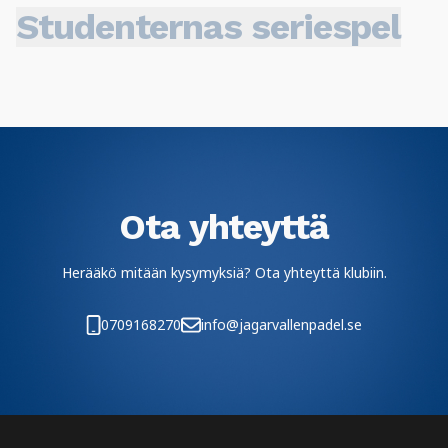
Studenternas seriespel
Ota yhteyttä
Herääkö mitään kysymyksiä? Ota yhteyttä klubiin.
0709168270
info@jagarvallenpadel.se