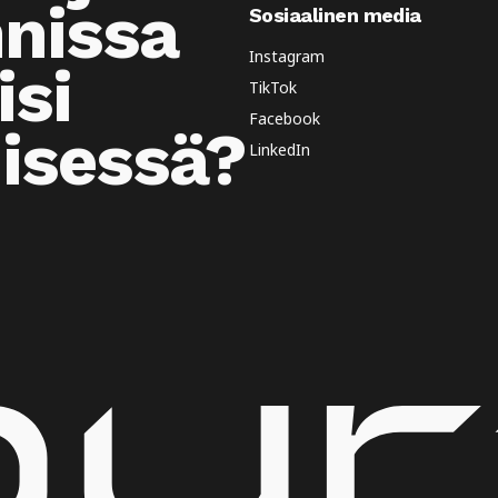
nnissa
Sosiaalinen media
Instagram
isi
TikTok
Facebook
isessä?
LinkedIn