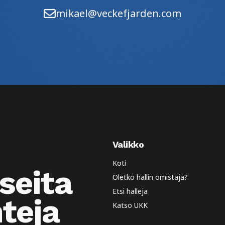
mikael@veckefjarden.com
Valikko
Koti
seita
Oletko hallin omistaja?
Etsi halleja
nteja
Katso UKK