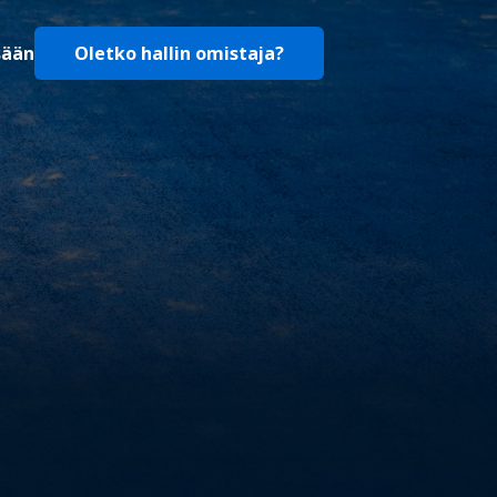
sään
Oletko hallin omistaja?