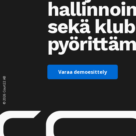
hallinnoi
sekä klub
pyörittäm
Varaa demoesittely
Court22 AB
2026
©