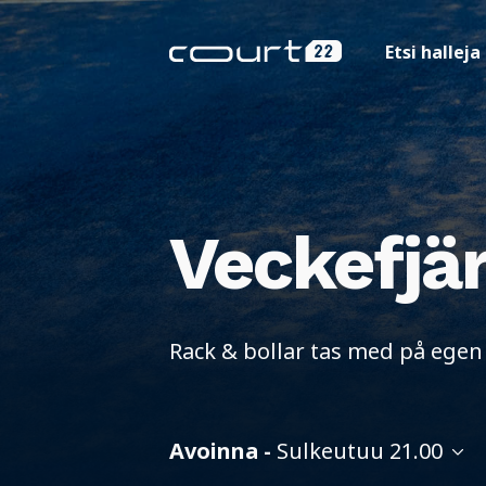
Etsi halleja
Veckefjä
Rack & bollar tas med på ege
Avoinna -
Sulkeutuu 21.00