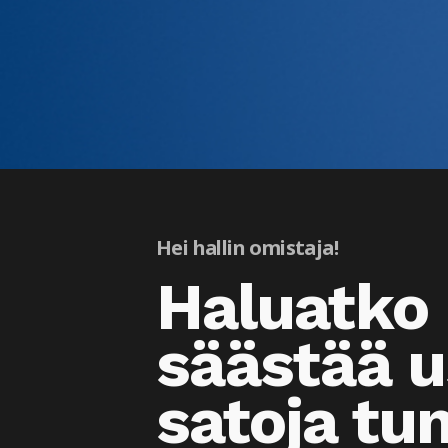
Hei hallin omistaja!
Haluatko
säästää u
satoja tu