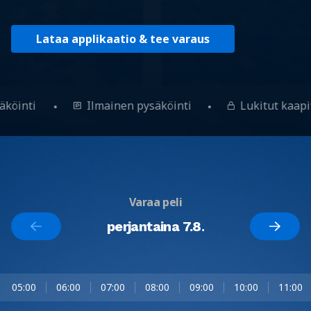
Lataa applikaatio & tee varaus
säköinti
Ilmainen pysäköinti
Lukitut kaap
Varaa peli
perjantaina 7.8.
05:00
06:00
07:00
08:00
09:00
10:00
11:00