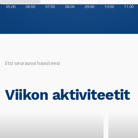
05:00
06:00
07:00
08:00
09:00
10:00
11:00
Etsi seuraava haasteesi
Viikon aktiviteetit