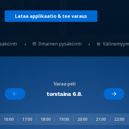
Lataa applikaatio & tee varaus
ysäköinti
Ilmainen pysäköinti
Välinemyy
Varaa peli
torstaina 6.8.
16:00
17:00
18:00
19:00
20:00
21:00
22:00