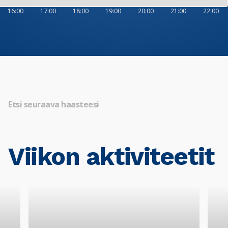
16:00
17:00
18:00
19:00
20:00
21:00
22:00
Etsi seuraava haasteesi
Viikon aktiviteetit