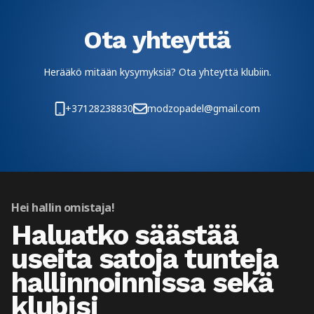
Ota yhteyttä
Herääkö mitään kysymyksiä? Ota yhteyttä klubiin.
+37128238830
modzopadel@gmail.com
Hei hallin omistaja!
Haluatko säästää
useita satoja tunteja
hallinnoinnissa sekä
klubisi