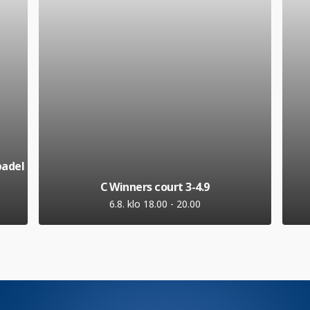
padel
C Winners court 3-4.9
6.8. klo 18.00
-
20.00