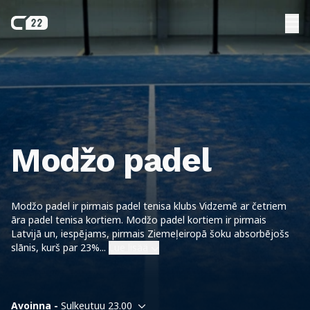
Modžo padel
Modžo padel ir pirmais padel tenisa klubs Vidzemē ar četriem
āra padel tenisa kortiem. Modžo padel kortiem ir pirmais
Latvijā un, iespējams, pirmais Ziemeļeiropā šoku absorbējošs
slānis, kurš par 23%
...
Lue lisää
Avoinna -
Sulkeutuu 23.00