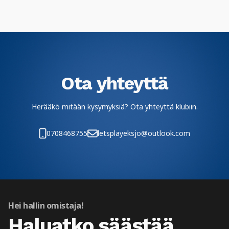
Ota yhteyttä
Herääkö mitään kysymyksiä? Ota yhteyttä klubiin.
0708468755
letsplayeksjo@outlook.com
Hei hallin omistaja!
Haluatko säästää