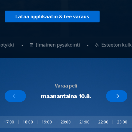
Lataa applikaatio & tee varaus
lotykki
Ilmainen pysäköinti
Esteetön kul
Varaa peli
maanantaina 10.8.
17:00
18:00
19:00
20:00
21:00
22:00
23:00