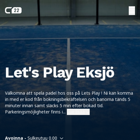
Let's Play Eksjö
Välkomna att spela padel hos oss på Lets Play ! Ni kan komma
in med er kod från bokningsbekräftelsen och banorna tänds 5
minuter innan samt släcks 5 min efter bokad tid.
Parkeringsmöjligheter finns i
...
Lue lisää
Avoinna -
Sulkeutuu 0.00