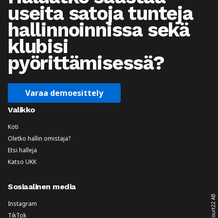
useita satoja tunteja
hallinnoinnissa sekä
klubisi
pyörittämisessä?
Varaa demoesittely
Valikko
Koti
Oletko hallin omistaja?
Etsi halleja
Katso UKK
Sosiaalinen media
Court22 AB
Instagram
TikTok