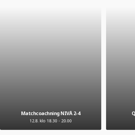
Matchcoachning NIVÅ 2-4
Q
12.8. klo 18.30
-
20.00