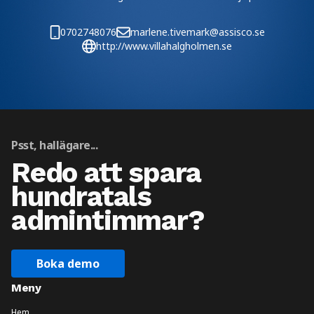
0702748076
marlene.tivemark@assisco.se
http://www.villahalgholmen.se
Psst, hallägare...
Redo att spara
hundratals
admintimmar?
Boka demo
Meny
Hem