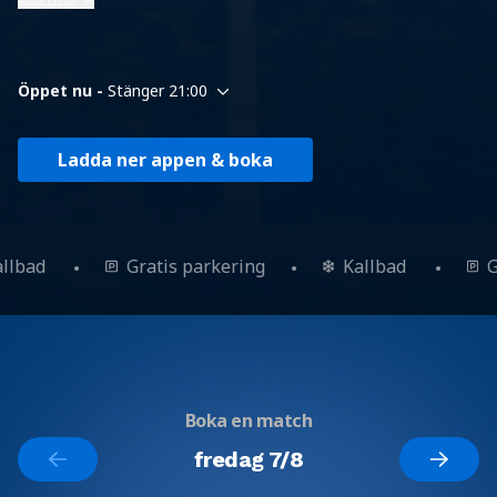
Öppet nu -
Stänger 21:00
Ladda ner appen & boka
allbad
Gratis parkering
Kallbad
Boka en match
fredag 7/8