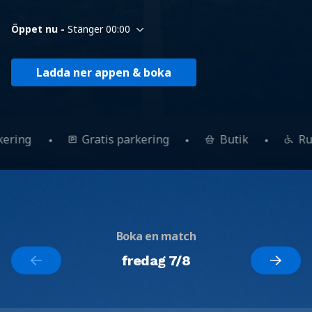
Öppet nu -
Stänger 00:00
Ladda ner appen & boka
kering
Gratis parkering
Butik
R
Boka en match
fredag 7/8