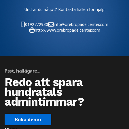
Undrar du något? Kontakta hallen för hjälp
0192772930
info@orebropadelcenter.com
http://www.orebropadelcenter.com
Psst, hallägare...
Redo att spara
hundratals
admintimmar?
Boka demo