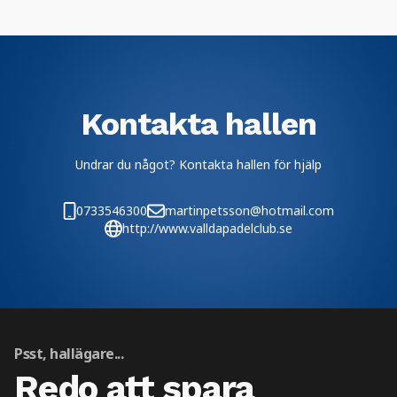
Kontakta hallen
Undrar du något? Kontakta hallen för hjälp
0733546300
martinpetsson@hotmail.com
http://www.valldapadelclub.se
Psst, hallägare...
Redo att spara