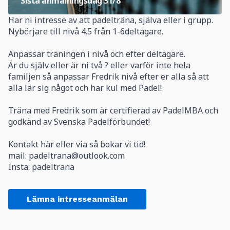
Sista anmälningsdag
31/8
Har ni intresse av att padelträna, själva eller i grupp.
Nybörjare till nivå 4.5 från 1-6deltagare.
Anpassar träningen i nivå och efter deltagare.
Är du själv eller är ni två ? eller varför inte hela
familjen så anpassar Fredrik nivå efter er alla så att
alla lär sig något och har kul med Padel!
Träna med Fredrik som är certifierad av PadelMBA och
godkänd av Svenska Padelförbundet!
Kontakt här eller via så bokar vi tid!
mail: padeltrana@outlook.com
Insta: padeltrana
Lämna intresseanmälan