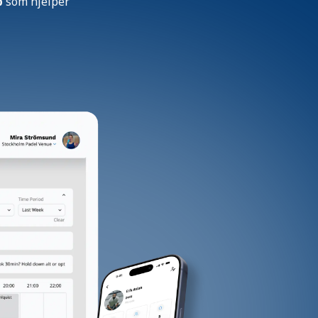
p
som hjelper