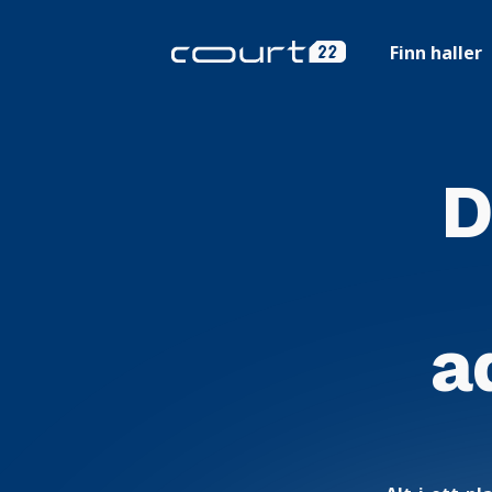
Finn haller
D
a