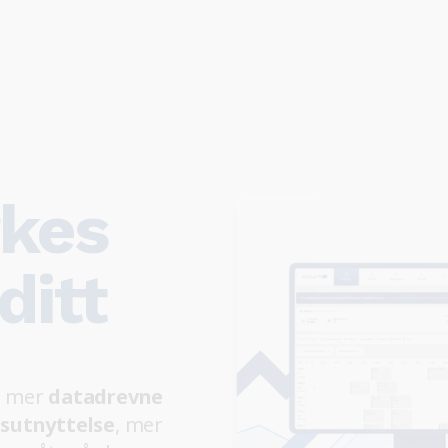
rkes
ditt
, mer
datadrevne
sutnyttelse
, mer