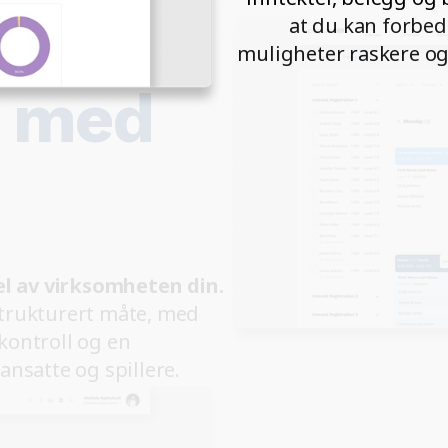
at du kan forbe
muligheter raskere og
r med
el av virksomheten din.
trukturert måte, med
kontroll og en
ansatte og spillere.