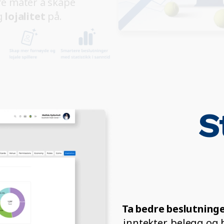
ere måter å skape
g
lojalitet
på.
S
Ta bedre beslutninge
inntekter, belegg og 