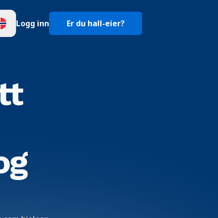
Logg inn
Er du hall-eier?
tt
og