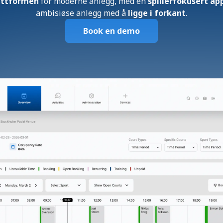
lattformen
for moderne anlegg, med en
spillerfokusert ap
ambisiøse anlegg med å
ligge i forkant
.
Book en demo