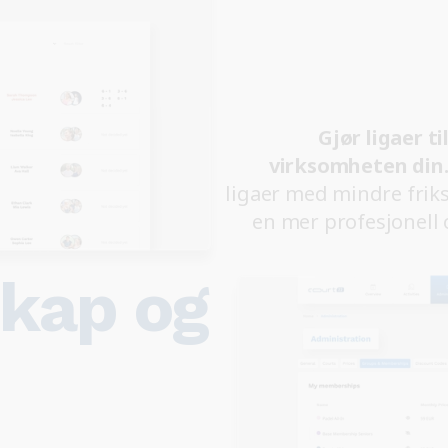
Gjør ligaer t
virksomheten din
ligaer med mindre frik
en mer profesjonell 
kap og