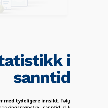
tatistikk i
sanntid
r med tydeligere innsikt.
Følg
bookingsmønstre i sanntid, slik