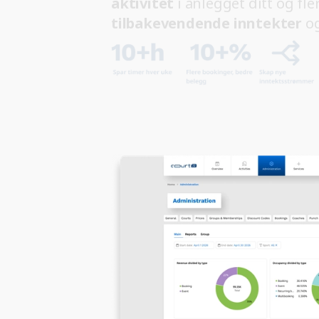
aktivitet
i anlegget ditt og fl
tilbakevendende inntekter
o