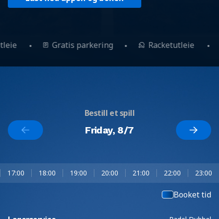
tleie
Gratis parkering
Racketutleie
Bestill et spill
Friday, 8/7
17:00
18:00
19:00
20:00
21:00
22:00
23:00
Booket tid