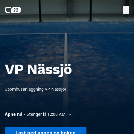
VP Nässjö
Utomhusanläggning VP Nässjö!
Åpne nå -
Stenger kl 12:00 AM
Last ned appen og boken