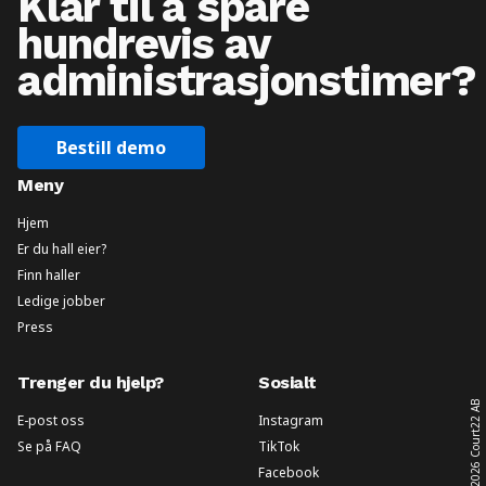
Klar til å spare
hundrevis av
administrasjonstimer?
Bestill demo
Meny
Hjem
Er du hall eier?
Finn haller
Ledige jobber
Press
Trenger du hjelp?
Sosialt
Court22 AB
E-post oss
Instagram
Se på FAQ
TikTok
2026
Facebook