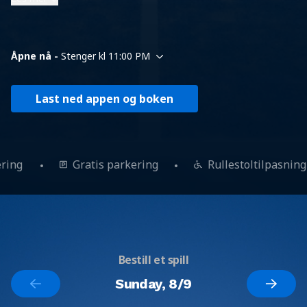
Åpne nå -
Stenger kl 11:00 PM
Last ned appen og boken
ering
Gratis parkering
Rullestoltilpasnin
Bestill et spill
Sunday, 8/9