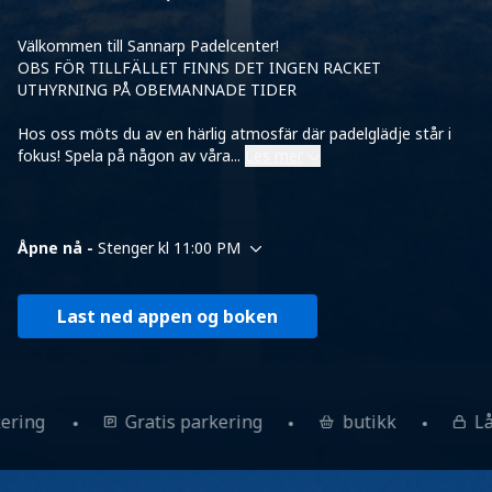
Välkommen till Sannarp Padelcenter!
OBS FÖR TILLFÄLLET FINNS DET INGEN RACKET
UTHYRNING PÅ OBEMANNADE TIDER
Hos oss möts du av en härlig atmosfär där padelglädje står i
fokus! Spela på någon av våra
...
Les mer
Åpne nå -
Stenger kl 11:00 PM
Last ned appen og boken
kering
Gratis parkering
butikk
L