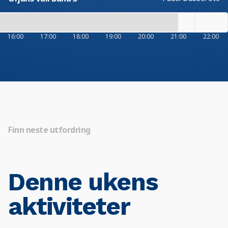
16:00
17:00
18:00
19:00
20:00
21:00
22:00
Finn neste utfordring
Denne ukens
aktiviteter