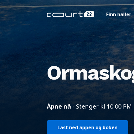
Finn haller
Ormasko
Åpne nå -
Stenger kl 10:00 PM
Last ned appen og boken