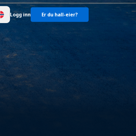
Logg inn
Er du hall-eier?