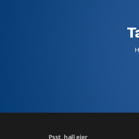
T
H
Psst, hall eier