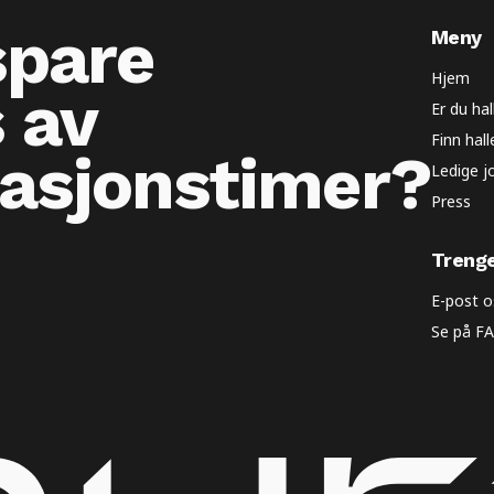
 spare
Meny
Hjem
 av
Er du hal
Finn hall
rasjonstimer?
Ledige j
Press
Trenge
E-post o
Se på F