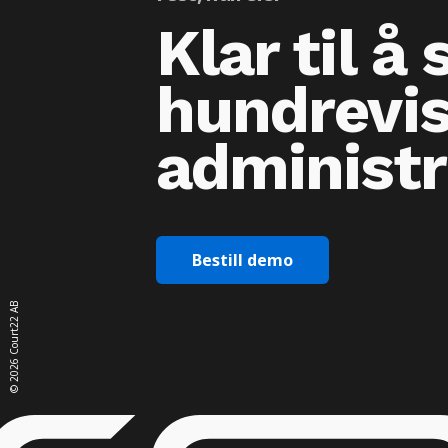
Klar til å
hundrevis
administ
Bestill demo
Court22 AB
2026
©