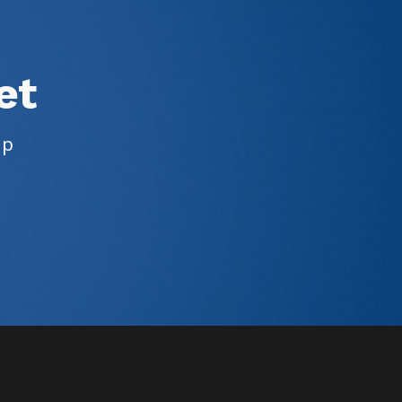
et
lp