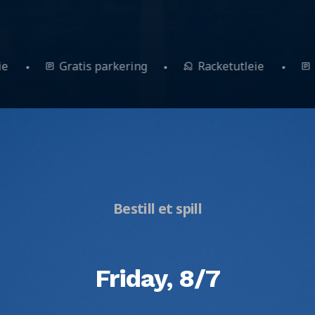
utleie
Gratis parkering
Racketutleie
Bestill et spill
Friday, 8/7