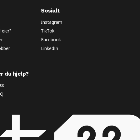
Sosialt
Instagram
l eier?
TikTok
er
Facebook
obber
LinkedIn
r du hjelp?
ss
AQ