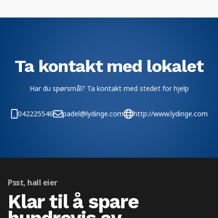
Ta kontakt med lokalet
Har du spørsmål? Ta kontakt med stedet for hjelp
042225546
padel@lydinge.com
http://www.lydinge.com
Psst, hall eier
Klar til å spare